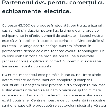
Partenerul dvs. pentru comerțul cu
echipamente electrice,
Cu peste 45.000 de produse în stoc atât pentru uz artizanal ,
casnic , cât și industrial, putem livra la timp o gama larga de
echipamente in diferite domenii de activitate . Scopul nostru
este să vă îndeplinim întotdeauna cerințele privind serviciile și
calitatea. Pe lângă aceste cerințe, suntem informați în
permanență despre cele mai recente evoluții tehnologice. Fie
că este vorba în zona de produse noi sau pe subiectele
proceselor noi și digitizării în comerț. Suntem bucuroși să vă
transmitem aceste cunoștințe.
Nu numai meseriașul este pe mâini bune cu noi. Între altele,
dotăm ateliere de firmă, șantiere complete și companii
industriale. Cunoaștem bine procesele din companiile mai mari
și știm exact unde trebuie să dăm o mână de ajutor. O mare
varietate de industrii au încredere în noi, deoarece știm că nu
există două la fel. Centrele noastre de competență în industrie
sunt orientate către preocupările sectorului industrial și vă stau